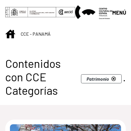
Saltar al contenido principal
MENÚ
INICIO
CCE - PANAMÁ
Centro Cultural de 
Contenidos
con CCE
.
Patrimonio
Categorías