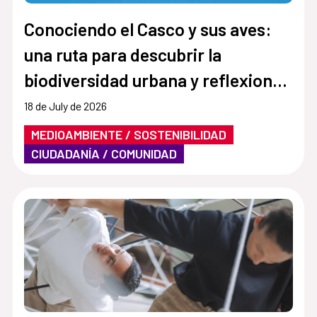
Conociendo el Casco y sus aves:
una ruta para descubrir la
biodiversidad urbana y reflexionar
sobre el clima
18 de July de 2026
MEDIOAMBIENTE / SOSTENIBILIDAD
CIUDADANÍA / COMUNIDAD