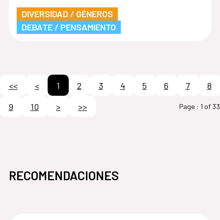
DIVERSIDAD / GÉNEROS
DEBATE / PENSAMIENTO
<<
<
1
2
3
4
5
6
7
8
9
10
>
>>
Page :
1 of 33
RECOMENDACIONES