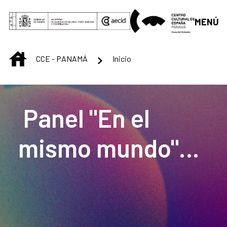
Skip to Main Content
MENÚ
INICIO
CCE - PANAMÁ
Inicio
Centro Cultural de 
Panel "En el
mismo mundo"
en
conmemoración