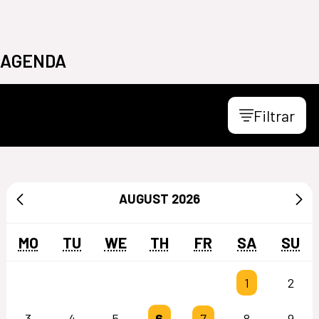
AGENDA
Filtrar
AUGUST
2026
MO
TU
WE
TH
FR
SA
SU
1
2
6
3
4
5
7
8
9