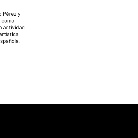
o Pérez y
í como
a actividad
rtística
española.