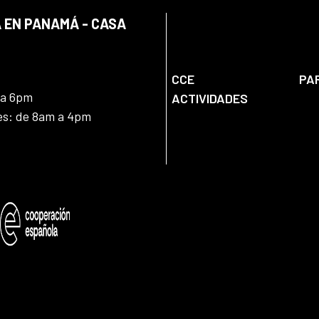
 EN PANAMÁ - CASA
CCE
PA
 a 6pm
ACTIVIDADES
nes: de 8am a 4pm