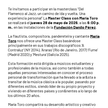
Te invitamos a participar en la masterclass “Del
Flamenco al Jazz, un camino de ida y vuelta. Una
experiencia personal” La
Master Class con María Toro
se realizará el
jueves 28 de mayo de 2026
, a las
6:00 p.
m.
, en las instalaciones de la
Fundación Danilo Pérez
.
La flautista, compositora, pandereteira y cantante
María
Toro
nos ofrece una Master Class basándose
principalmente en sus trabajos discográficos ‘A
Contraluz’ (NY 2014), ‘Araras’ (Río de Janeiro, 2017) ‘Fume’
(Madrid 2020) y ‘Mestura’ (Galicia 2025).
Esta formación está dirigida a músicos estudiantes y
profesionales de la música, así como también a todas
aquellas personas interesadas en conocer el proceso
personal de transformación que ha llevado a la ar&sta a
transitar de la música clásica a la popular, pasando por
diferentes estilos, siendo líder de su propio proyecto y
viviendo en diferentes países y con&nentes a lo largo de
los últimos 20 años.
María Toro compartirá su desarrollo artístico y creativo