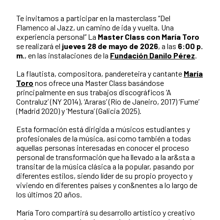
Te invitamos a participar en la masterclass “Del
Flamenco al Jazz, un camino de ida y vuelta. Una
experiencia personal” La
Master Class con María Toro
se realizará el
jueves 28 de mayo de 2026
, a las
6:00 p.
m.
, en las instalaciones de la
Fundación Danilo Pérez
.
La flautista, compositora, pandereteira y cantante
María
Toro
nos ofrece una Master Class basándose
principalmente en sus trabajos discográficos ‘A
Contraluz’ (NY 2014), ‘Araras’ (Río de Janeiro, 2017) ‘Fume’
(Madrid 2020) y ‘Mestura’ (Galicia 2025).
Esta formación está dirigida a músicos estudiantes y
profesionales de la música, así como también a todas
aquellas personas interesadas en conocer el proceso
personal de transformación que ha llevado a la ar&sta a
transitar de la música clásica a la popular, pasando por
diferentes estilos, siendo líder de su propio proyecto y
viviendo en diferentes países y con&nentes a lo largo de
los últimos 20 años.
María Toro compartirá su desarrollo artístico y creativo