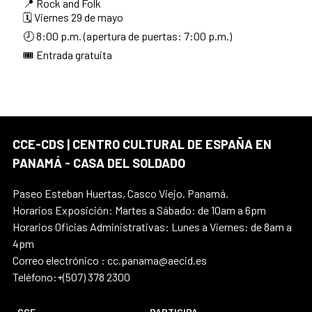
📍 Rock and Folk
🗓️ Viernes 29 de mayo
🕗 8:00 p.m. (apertura de puertas: 7:00 p.m.)
🎟️ Entrada gratuita
CCE-CDS | CENTRO CULTURAL DE ESPAÑA EN
PANAMÁ - CASA DEL SOLDADO
Paseo Esteban Huertas, Casco Viejo. Panamá.
Horarios Exposición: Martes a Sábado: de 10am a 6pm
Horarios Oficias Administrativas: Lunes a Viernes: de 8am a
4pm
Correo electrónico : cc.panama@aecid.es
Teléfono:+(507) 378 2300
CCE
PARTICIPA