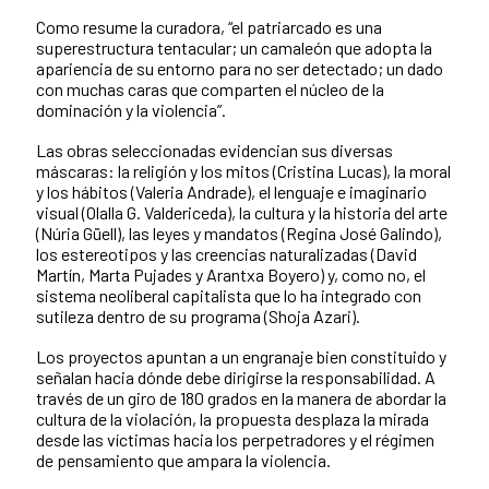
Como resume la curadora, “el patriarcado es una
superestructura tentacular; un camaleón que adopta la
apariencia de su entorno para no ser detectado; un dado
con muchas caras que comparten el núcleo de la
dominación y la violencia”.
Las obras seleccionadas evidencian sus diversas
máscaras: la religión y los mitos (Cristina Lucas), la moral
y los hábitos (Valeria Andrade), el lenguaje e imaginario
visual (Olalla G. Valdericeda), la cultura y la historia del arte
(Núria Güell), las leyes y mandatos (Regina José Galindo),
los estereotipos y las creencias naturalizadas (David
Martín, Marta Pujades y Arantxa Boyero) y, como no, el
sistema neoliberal capitalista que lo ha integrado con
sutileza dentro de su programa (Shoja Azari).
Los proyectos apuntan a un engranaje bien constituido y
señalan hacia dónde debe dirigirse la responsabilidad. A
través de un giro de 180 grados en la manera de abordar la
cultura de la violación, la propuesta desplaza la mirada
desde las víctimas hacia los perpetradores y el régimen
de pensamiento que ampara la violencia.