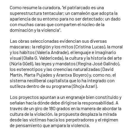
Como resume la curadora, “el patriarcado es una
superestructura tentacular; un camaleón que adopta la
apariencia de su entorno para no ser detectado; un dado
con muchas caras que comparten el núcleo de la
dominación y la violencia”.
Las obras seleccionadas evidencian sus diversas
máscaras: la religión y los mitos (Cristina Lucas), la moral
y los hábitos (Valeria Andrade), el lenguaje e imaginario
visual (Olalla G. Valdericeda), la cultura y la historia del arte
(Núria Güell), las leyes y mandatos (Regina José Galindo),
los estereotipos y las creencias naturalizadas (David
Martín, Marta Pujades y Arantxa Boyero) y, como no, el
sistema neoliberal capitalista que lo ha integrado con
sutileza dentro de su programa (Shoja Azari).
Los proyectos apuntan a un engranaje bien constituido y
señalan hacia dónde debe dirigirse la responsabilidad. A
través de un giro de 180 grados en la manera de abordar la
cultura de la violación, la propuesta desplaza la mirada
desde las víctimas hacia los perpetradores y el régimen
de pensamiento que ampara la violencia.