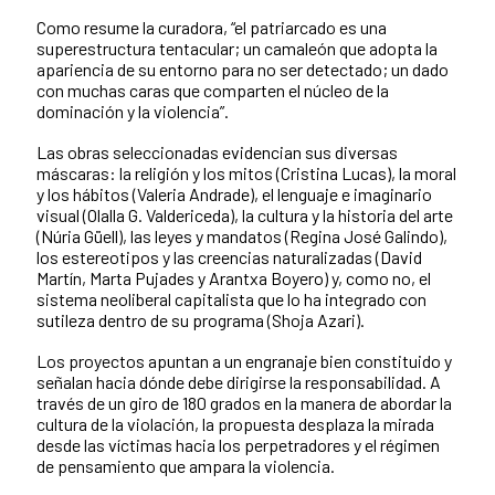
Como resume la curadora, “el patriarcado es una
superestructura tentacular; un camaleón que adopta la
apariencia de su entorno para no ser detectado; un dado
con muchas caras que comparten el núcleo de la
dominación y la violencia”.
Las obras seleccionadas evidencian sus diversas
máscaras: la religión y los mitos (Cristina Lucas), la moral
y los hábitos (Valeria Andrade), el lenguaje e imaginario
visual (Olalla G. Valdericeda), la cultura y la historia del arte
(Núria Güell), las leyes y mandatos (Regina José Galindo),
los estereotipos y las creencias naturalizadas (David
Martín, Marta Pujades y Arantxa Boyero) y, como no, el
sistema neoliberal capitalista que lo ha integrado con
sutileza dentro de su programa (Shoja Azari).
Los proyectos apuntan a un engranaje bien constituido y
señalan hacia dónde debe dirigirse la responsabilidad. A
través de un giro de 180 grados en la manera de abordar la
cultura de la violación, la propuesta desplaza la mirada
desde las víctimas hacia los perpetradores y el régimen
de pensamiento que ampara la violencia.