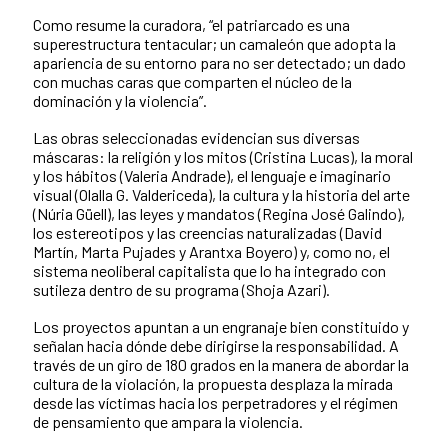
Como resume la curadora, “el patriarcado es una
superestructura tentacular; un camaleón que adopta la
apariencia de su entorno para no ser detectado; un dado
con muchas caras que comparten el núcleo de la
dominación y la violencia”.
Las obras seleccionadas evidencian sus diversas
máscaras: la religión y los mitos (Cristina Lucas), la moral
y los hábitos (Valeria Andrade), el lenguaje e imaginario
visual (Olalla G. Valdericeda), la cultura y la historia del arte
(Núria Güell), las leyes y mandatos (Regina José Galindo),
los estereotipos y las creencias naturalizadas (David
Martín, Marta Pujades y Arantxa Boyero) y, como no, el
sistema neoliberal capitalista que lo ha integrado con
sutileza dentro de su programa (Shoja Azari).
Los proyectos apuntan a un engranaje bien constituido y
señalan hacia dónde debe dirigirse la responsabilidad. A
través de un giro de 180 grados en la manera de abordar la
cultura de la violación, la propuesta desplaza la mirada
desde las víctimas hacia los perpetradores y el régimen
de pensamiento que ampara la violencia.