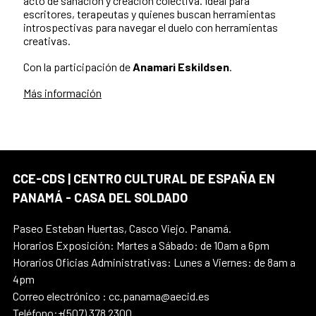
acto de sanación y creación colectiva. Ideal para
escritores, terapeutas y quienes buscan herramientas
introspectivas para navegar el duelo con herramientas
creativas.
Con la participación de
Anamari Eskildsen
.
Más información
CCE-CDS | CENTRO CULTURAL DE ESPAÑA EN
PANAMÁ - CASA DEL SOLDADO
Paseo Esteban Huertas, Casco Viejo. Panamá.
Horarios Exposición: Martes a Sábado: de 10am a 6pm
Horarios Oficias Administrativas: Lunes a Viernes: de 8am a
4pm
Correo electrónico : cc.panama@aecid.es
Teléfono:+(507) 378 2300