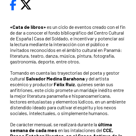
«Cata de libros»
es un ciclo de eventos creado con el fin
de dar a conocer el fondo bibliográfico del Centro Cultural
de España | Casa del Soldado, e incentivar y potenciar así
la lectura mediante la interacción con el público e
invitados reconocidos en el ámbito cultural en Panamá:
literatura, teatro, danza, música, pintura, fotografía,
gastronomía, deporte, entre otros.
Tomando en cuenta las trayectorias del poeta y gestor
cultural
Salvador Medina Barahona
y del artista
escénico y productor
Félix Ruiz
, quienes serán sus
anfitriones, este ciclo promete un maridaje inédito entre
la mejor literatura panameña e hispanoamericana,
lectores entusiastas y elementos lúdicos, en un ambiente
distendido ideado para cultivar el espíritu y los nexos
sociales, intelectuales, o simplemente humanos.
De carácter mensual, se realizará durante la
última
semana de cada mes
en las intalaciones del
CCE,
Paseo Esteban Huertas, en el Casco Antiguo de la