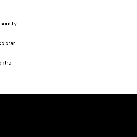
rsonal y
xplorar
entre