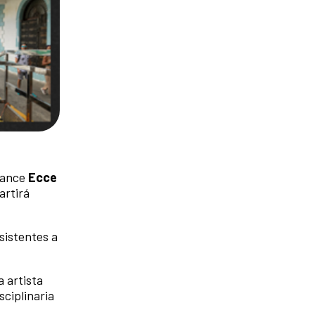
rmance
Ecce
artirá
sistentes a
a artista
sciplinaria