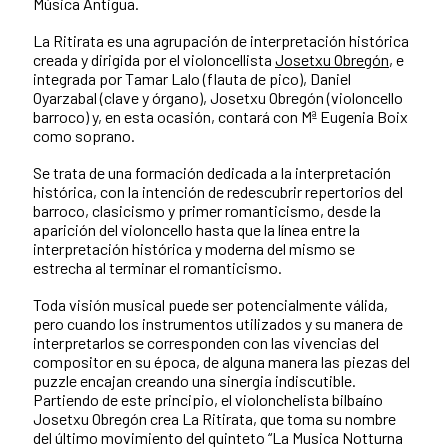
Música Antigua.
La Ritirata es una agrupación de interpretación histórica
creada y dirigida por el violoncellista
Josetxu Obregón
, e
integrada por Tamar Lalo (flauta de pico), Daniel
Oyarzabal (clave y órgano), Josetxu Obregón (violoncello
barroco) y, en esta ocasión, contará con Mª Eugenia Boix
como soprano.
Se trata de una formación dedicada a la interpretación
histórica, con la intención de redescubrir repertorios del
barroco, clasicismo y primer romanticismo, desde la
aparición del violoncello hasta que la línea entre la
interpretación histórica y moderna del mismo se
estrecha al terminar el romanticismo.
Toda visión musical puede ser potencialmente válida,
pero cuando los instrumentos utilizados y su manera de
interpretarlos se corresponden con las vivencias del
compositor en su época, de alguna manera las piezas del
puzzle encajan creando una sinergia indiscutible.
Partiendo de este principio, el violonchelista bilbaíno
Josetxu Obregón crea La Ritirata, que toma su nombre
del último movimiento del quinteto “La Musica Notturna