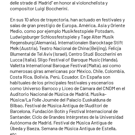
delle strade di Madrid” en honor al violonchelista y
compositor Luigi Boccherini.
En sus 10 años de trayectoria, han actuado en festivales y
salas de gran prestigio de Europa, América, Asia y Oriente
Medio, como por ejemplo Musikfestspiele Potsdam,
Ludwigsburger Schlossfestspiele y Tage Alter Musik
Regensburg (Alemania), Internationalen Barocktage Stift
Melk (Austria), Teatro Nacional de China (Beijing), Felicja
Blumental de Tel Aviv (Israel), Centro Studi Boccherini en
Lucca (Italia), Sligo Festival of Baroque Music (Irlanda),
Valletta International Baroque Festival (Malta), así como
numerosas giras americanas por México, Chile, Colombia,
Costa Rica, Bolivia, Perú, Ecuador. En España son
habituales de los principales festivales y escenarios
como Universo Barroco y Liceo de Cámara del CNDM en el
Auditorio Nacional de Música de Madrid, Musika-
Música/La Folle Journée del Palacio Euskalduna de
Bilbao, Festival de Música Antigua de l’Auditori de
Barcelona, Fundación Botín y Festival Internacional de
Santander, Ciclo de Grandes Intérpretes de la Universidad
Autónoma de Madrid, Festival de Música Antigua de
Úbeda y Baeza, Semana de Música Antigua de Estella,
etc.