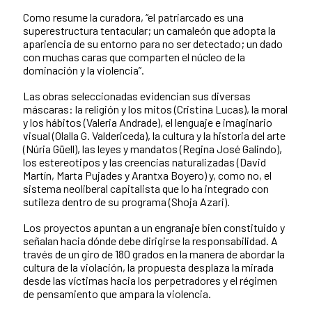
Como resume la curadora, “el patriarcado es una
superestructura tentacular; un camaleón que adopta la
apariencia de su entorno para no ser detectado; un dado
con muchas caras que comparten el núcleo de la
dominación y la violencia”.
Las obras seleccionadas evidencian sus diversas
máscaras: la religión y los mitos (Cristina Lucas), la moral
y los hábitos (Valeria Andrade), el lenguaje e imaginario
visual (Olalla G. Valdericeda), la cultura y la historia del arte
(Núria Güell), las leyes y mandatos (Regina José Galindo),
los estereotipos y las creencias naturalizadas (David
Martín, Marta Pujades y Arantxa Boyero) y, como no, el
sistema neoliberal capitalista que lo ha integrado con
sutileza dentro de su programa (Shoja Azari).
Los proyectos apuntan a un engranaje bien constituido y
señalan hacia dónde debe dirigirse la responsabilidad. A
través de un giro de 180 grados en la manera de abordar la
cultura de la violación, la propuesta desplaza la mirada
desde las víctimas hacia los perpetradores y el régimen
de pensamiento que ampara la violencia.