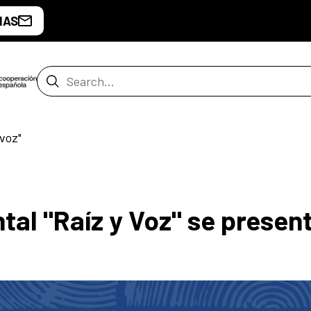
IAS
Search Bar
voz"
al "Raíz y Voz" se presen