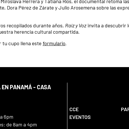
 Miroslava Herrera y Tatiana Ríos, el documental retoma la
te, Dora Pérez de Zárate y Julio Arosemena sobre las expr
ros recopilados durante años,
Raíz y Voz
invita a descubrir 
estra herencia cultural compartida.
r tu cupo llena este
formulario
.
 EN PANAMÁ - CASA
CCE
PA
 a 6pm
EVENTOS
nes: de 8am a 4pm