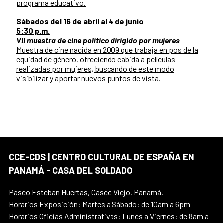
programa educativo.
Sábados del 16 de abril al 4 de junio
5:30 p.m.
VII muestra de cine político dirigido por mujeres
Muestra de cine nacida en 2009 que trabaja en pos de la
equidad de género, ofreciendo cabida a películas
realizadas por mujeres, buscando de este modo
visibilizar y aportar nuevos puntos de vista.
CCE-CDS | CENTRO CULTURAL DE ESPAÑA EN
PANAMÁ - CASA DEL SOLDADO
Paseo Esteban Huertas, Casco Viejo. Panamá.
Horarios Exposición: Martes a Sábado: de 10am a 6pm
Horarios Oficias Administrativas: Lunes a Viernes: de 8am a