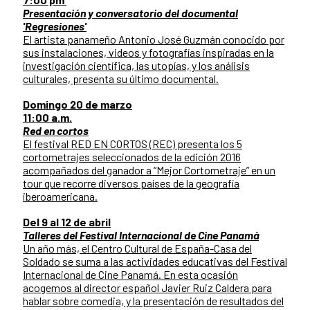
Presentación y conversatorio del documental
'Regresiones'
El artista panameño Antonio José Guzmán conocido por
sus instalaciones, videos y fotografías inspiradas en la
investigación científica, las utopías, y los análisis
culturales, presenta su último documental.
Domingo 20 de marzo
11:00 a.m.
Red en cortos
El festival RED EN CORTOS (REC) presenta los 5
cortometrajes seleccionados de la edición 2016
acompañados del ganador a “Mejor Cortometraje” en un
tour que recorre diversos países de la geografía
iberoamericana.
Del 9 al 12 de abril
Talleres del Festival Internacional de Cine Panamá
Un año más, el Centro Cultural de España-Casa del
Soldado se suma a las actividades educativas del Festival
Internacional de Cine Panamá. En esta ocasión
acogemos al director español Javier Ruiz Caldera para
hablar sobre comedia, y la presentación de resultados del