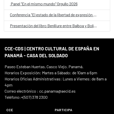
Panel "En el mismo mundo" Orgullo 2026
Conferencia "El estado de la libertad de expresión en América Latina"
Presentación del libro Benlliure entre Balboa y Bolívar
CCE-CDS | CENTRO CULTURAL DE ESPAÑA EN
PANAMÁ - CASA DEL SOLDADO
Paseo Esteban Huertas, Casco Viejo. Panamá.
Horarios Exposición: Martes a Sábado: de 10am a 6pm
Horarios Oficias Administrativas: Lunes a Viernes: de 8am a
4pm
Correo electrónico : cc.panama@aecid.es
Teléfono:+(507) 378 2300
CCE
PARTICIPA