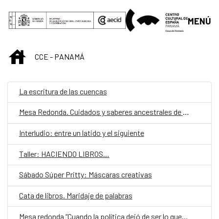
Saltar al contenido principal
MENÚ
INICIO
CCE - PANAMÁ
La escritura de las cuencas
Mesa Redonda. Cuidados y saberes ancestrales de las mujeres en las comarcas indígenas en Panamá.
Interludio: entre un latido y el siguiente
Taller: HACIENDO LIBROS…
Sábado Súper Pritty: Máscaras creativas
Cata de libros. Maridaje de palabras
Mesa redonda “Cuando la política dejó de ser lo que era”