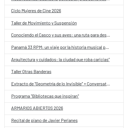
Ciclo Mujeres de Cine 2026
Taller de Movimiento y Suspensión
Conociendo el Casco y sus aves: una ruta para descubrir la biodiversidad urbana y reflexionar sobre el clima
Panamá 33 RPM: un viaje por la historia musical panameña, ahora en Portobelo
Arquitectura y cuidados: la ciudad que roba caricias”
Taller Otras Banderas
Extracto de "Geometría de lo Invisible" + Conversatorio y Taller
Programa "Bibliotecas que inspiran"
ARMARIOS ABIERTOS 2026
Recital de piano de Javier Perianes