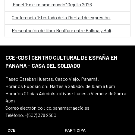
Panel "En el mismo mundo" Orgullo 2026
Conferencia "El estado de la libertad de expresión en América Latina"
Presentación del libro Benlliure entre Balboa y Bolívar
CCE-CDS | CENTRO CULTURAL DE ESPAÑA EN
PANAMÁ - CASA DEL SOLDADO
Paseo Esteban Huertas, Casco Viejo. Panamá.
Horarios Exposición: Martes a Sábado: de 10am a 6pm
Horarios Oficias Administrativas: Lunes a Viernes: de 8am a
4pm
Correo electrónico : cc.panama@aecid.es
Teléfono:+(507) 378 2300
CCE
PARTICIPA