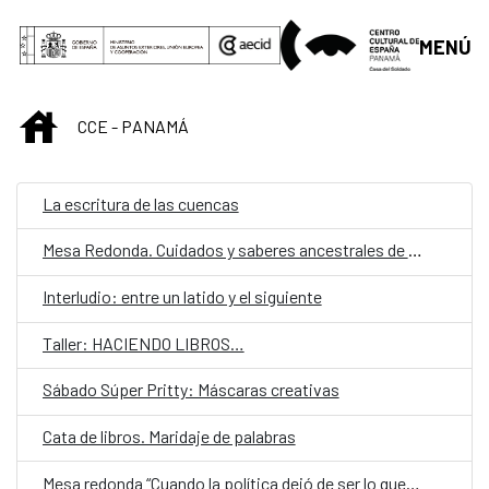
Saltar al contenido principal
MENÚ
INICIO
CCE - PANAMÁ
La escritura de las cuencas
Mesa Redonda. Cuidados y saberes ancestrales de las mujeres en las comarcas indígenas en Panamá.
Interludio: entre un latido y el siguiente
Taller: HACIENDO LIBROS…
Sábado Súper Pritty: Máscaras creativas
Cata de libros. Maridaje de palabras
Mesa redonda “Cuando la política dejó de ser lo que era”