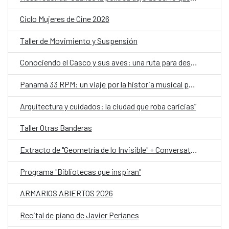
Ciclo Mujeres de Cine 2026
Taller de Movimiento y Suspensión
Conociendo el Casco y sus aves: una ruta para descubrir la biodiversidad urbana y reflexionar sobre el clima
Panamá 33 RPM: un viaje por la historia musical panameña, ahora en Portobelo
Arquitectura y cuidados: la ciudad que roba caricias”
Taller Otras Banderas
Extracto de "Geometría de lo Invisible" + Conversatorio y Taller
Programa "Bibliotecas que inspiran"
ARMARIOS ABIERTOS 2026
Recital de piano de Javier Perianes