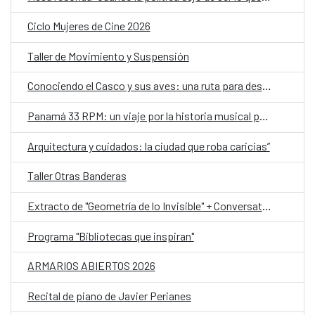
Ciclo Mujeres de Cine 2026
Taller de Movimiento y Suspensión
Conociendo el Casco y sus aves: una ruta para descubrir la biodiversidad urbana y reflexionar sobre el clima
Panamá 33 RPM: un viaje por la historia musical panameña, ahora en Portobelo
Arquitectura y cuidados: la ciudad que roba caricias”
Taller Otras Banderas
Extracto de "Geometría de lo Invisible" + Conversatorio y Taller
Programa "Bibliotecas que inspiran"
ARMARIOS ABIERTOS 2026
Recital de piano de Javier Perianes