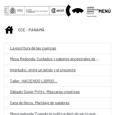
Saltar al contenido principal
MENÚ
INICIO
CCE - PANAMÁ
La escritura de las cuencas
Mesa Redonda. Cuidados y saberes ancestrales de las mujeres en las comarcas indígenas en Panamá.
Interludio: entre un latido y el siguiente
Taller: HACIENDO LIBROS…
Sábado Súper Pritty: Máscaras creativas
Cata de libros. Maridaje de palabras
Mesa redonda “Cuando la política dejó de ser lo que era”