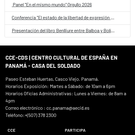
Panel "En el mismo mundo" Orgullo 2026
Conferencia "El estado de la libertad de expresión en América Latina"
Presentación del libro Benlliure entre Balboa y Bolívar
CCE-CDS | CENTRO CULTURAL DE ESPAÑA EN
PANAMÁ - CASA DEL SOLDADO
Paseo Esteban Huertas, Casco Viejo. Panamá.
Horarios Exposición: Martes a Sábado: de 10am a 6pm
Horarios Oficias Administrativas: Lunes a Viernes: de 8am a
4pm
Correo electrónico : cc.panama@aecid.es
Teléfono:+(507) 378 2300
CCE
PARTICIPA