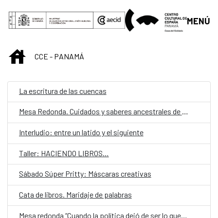
Saltar al contenido principal
MENÚ
INICIO
CCE - PANAMÁ
La escritura de las cuencas
Mesa Redonda. Cuidados y saberes ancestrales de las mujeres en las comarcas indígenas en Panamá.
Interludio: entre un latido y el siguiente
Taller: HACIENDO LIBROS…
Sábado Súper Pritty: Máscaras creativas
Cata de libros. Maridaje de palabras
Mesa redonda “Cuando la política dejó de ser lo que era”