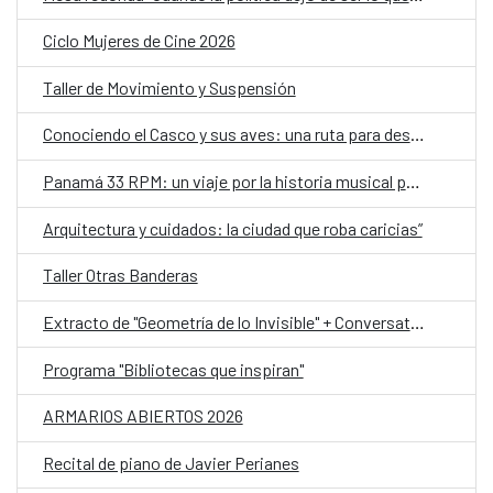
Ciclo Mujeres de Cine 2026
Taller de Movimiento y Suspensión
Conociendo el Casco y sus aves: una ruta para descubrir la biodiversidad urbana y reflexionar sobre el clima
Panamá 33 RPM: un viaje por la historia musical panameña, ahora en Portobelo
Arquitectura y cuidados: la ciudad que roba caricias”
Taller Otras Banderas
Extracto de "Geometría de lo Invisible" + Conversatorio y Taller
Programa "Bibliotecas que inspiran"
ARMARIOS ABIERTOS 2026
Recital de piano de Javier Perianes