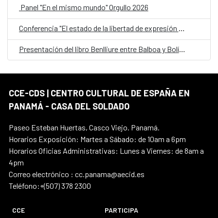
Panel "En el mismo mundo" Orgullo 2026
Conferencia "El estado de la libertad de expresión en América Latina"
Presentación del libro Benlliure entre Balboa y Bolívar
CCE-CDS | CENTRO CULTURAL DE ESPAÑA EN
PANAMÁ - CASA DEL SOLDADO
Paseo Esteban Huertas, Casco Viejo. Panamá.
Horarios Exposición: Martes a Sábado: de 10am a 6pm
Horarios Oficias Administrativas: Lunes a Viernes: de 8am a
4pm
Correo electrónico : cc.panama@aecid.es
Teléfono:+(507) 378 2300
CCE
PARTICIPA