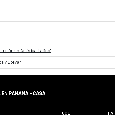
xpresión en América Latina"
a y Bolívar
 EN PANAMÁ - CASA
CCE
PA