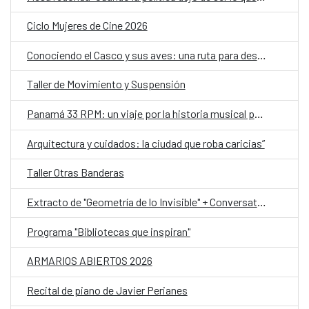
Ciclo Mujeres de Cine 2026
Conociendo el Casco y sus aves: una ruta para descubrir la biodiversidad urbana y reflexionar sobre el clima
Taller de Movimiento y Suspensión
Panamá 33 RPM: un viaje por la historia musical panameña, ahora en Portobelo
Arquitectura y cuidados: la ciudad que roba caricias”
Taller Otras Banderas
Extracto de "Geometría de lo Invisible" + Conversatorio y Taller
Programa "Bibliotecas que inspiran"
ARMARIOS ABIERTOS 2026
Recital de piano de Javier Perianes