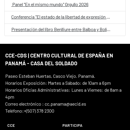
Panel "En el mismo mundo" Orgullo 2026
Conferencia "El estado de la libertad de expresión en América Latina"
Presentación del libro Benlliure entre Balboa y Bolívar
CCE-CDS | CENTRO CULTURAL DE ESPAÑA EN
PANAMÁ - CASA DEL SOLDADO
Paseo Esteban Huertas, Casco Viejo. Panamá.
Horarios Exposición: Martes a Sábado: de 10am a 6pm
Horarios Oficias Administrativas: Lunes a Viernes: de 8am a
4pm
Correo electrónico : cc.panama@aecid.es
Teléfono:+(507) 378 2300
CCE
PARTICIPA