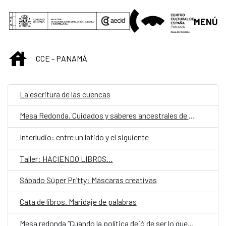
Saltar al contenido principal
MENÚ
INICIO
CCE - PANAMÁ
La escritura de las cuencas
Mesa Redonda. Cuidados y saberes ancestrales de las mujeres en las comarcas indígenas en Panamá.
Interludio: entre un latido y el siguiente
Taller: HACIENDO LIBROS…
Sábado Súper Pritty: Máscaras creativas
Cata de libros. Maridaje de palabras
Mesa redonda “Cuando la política dejó de ser lo que era”