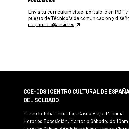
Postulación
Envía tu currículum vitae, portafolio en PDF y 
puesto de Técnico/a de comunicación y diseño”
cc.panama@aecid.es
CCE-CDS | CENTRO CULTURAL DE ESPAÑA
DEL SOLDADO
Paseo Esteban Huertas, Casco Viejo. Panamá.
Horarios Exposición: Martes a Sábado: de 10am
Horarios Oficias Administrativas: Lunes a Vier