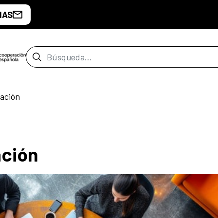
IAS
Barra de búsqueda
ación
ción