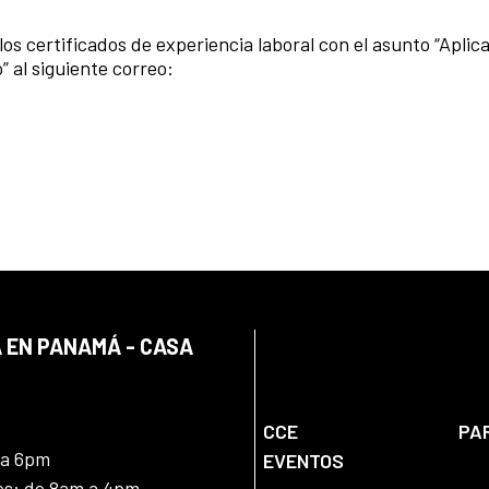
los certificados de experiencia laboral con el asunto “Aplica
 al siguiente correo:
 EN PANAMÁ - CASA
CCE
PA
 a 6pm
EVENTOS
nes: de 8am a 4pm