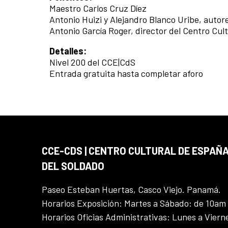
Maestro Carlos Cruz Díez
Antonio Huizi y Alejandro Blanco Uribe, autore
Antonio García Roger, director del Centro Cul
Detalles:
Nivel 200 del CCE|CdS
Entrada gratuita hasta completar aforo
CCE-CDS | CENTRO CULTURAL DE ESPAÑA
DEL SOLDADO
Paseo Esteban Huertas, Casco Viejo. Panamá.
Horarios Exposición: Martes a Sábado: de 10am
Horarios Oficias Administrativas: Lunes a Vier