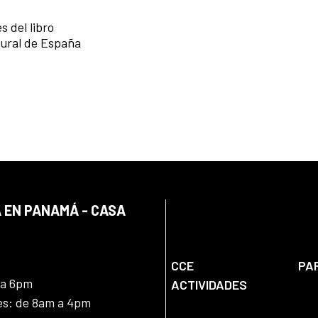
s del libro
tural de España
 EN PANAMÁ - CASA
CCE
PA
 a 6pm
ACTIVIDADES
nes: de 8am a 4pm