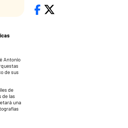
nicas
sé Antonio
orquestas
co de sus
iles de
 de las
retará una
tografías