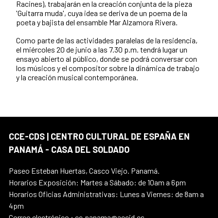
Racines), trabajarán en la creación conjunta de la pieza
'Guitarra muda', cuya idea se deriva de un poema de la
poeta y bajista del ensamble Mar Alzamora Rivera.
Como parte de las actividades paralelas de la residencia,
el miércoles 20 de junio a las 7.30 p.m. tendrá lugar un
ensayo abierto al público, donde se podrá conversar con
los músicos y el compositor sobre la dinámica de trabajo
y la creación musical contemporánea.
CCE-CDS | CENTRO CULTURAL DE ESPAÑA EN
PANAMÁ - CASA DEL SOLDADO
Paseo Esteban Huertas, Casco Viejo. Panamá.
Horarios Exposición: Martes a Sábado: de 10am a 6pm
Horarios Oficias Administrativas: Lunes a Viernes: de 8am a
4pm
Correo electrónico : cc.panama@aecid.es