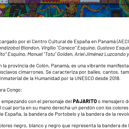
ncargado por el Centro Cultural de España en Panamá (AECI
endizabal Blandon, Virgilio “Caneca” Esquina, Gustavo Esqui
Tito" Esquina, Manuel “Tatu” Golden, Ariel Jiménez Luzcando 
n la provincia de Colón, Panamá, es una vibrante manifesta
sclavos cimarrones. Se caracteriza por bailes, cantos, ta
l Inmaterial de la Humanidad por la UNESCO desde 2018.
tura Congo:
jo empezando con el personaje del
PAJARITO
o mensajero d
 el cual porta en su mano derecha un pendón con los colores 
 de España, la bandera de Portobelo y la bandera de la revol
olores negro, blanco y negro que representa la bandera de 