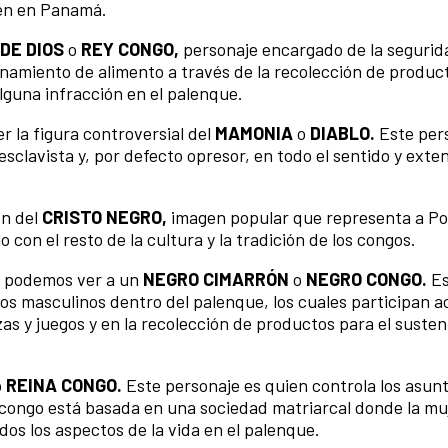
ten en Panamá.
DE DIOS
o
REY CONGO,
personaje encargado de la segurid
onamiento de alimento a través de la recolección de produc
lguna infracción en el palenque.
r la figura controversial del
MAMONIA
o
DIABLO.
Este per
clavista y, por defecto opresor, en todo el sentido y exten
en del
CRISTO NEGRO,
imagen popular que representa a Po
mo con el resto de la cultura y la tradición de los congos.
a, podemos ver a un
NEGRO CIMARRÓN
o
NEGRO CONGO.
E
os masculinos dentro del palenque, los cuales participan 
as y juegos y en la recolección de productos para el suste
o
REINA CONGO.
Este personaje es quien controla los asunt
 congo está basada en una sociedad matriarcal donde la mu
os los aspectos de la vida en el palenque.