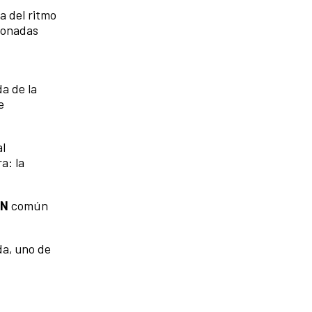
a del ritmo
 tonadas
a de la
e
l
a: la
ÓN
común
da,
uno de