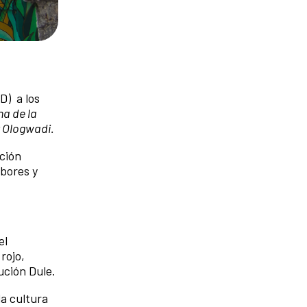
D) a los
na de la
y Ologwadi.
ción
mbores y
el
rojo,
ución Dule.
la cultura