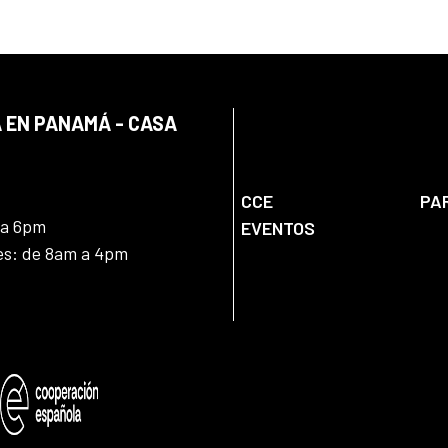
 EN PANAMÁ - CASA
CCE
PA
 a 6pm
EVENTOS
nes: de 8am a 4pm