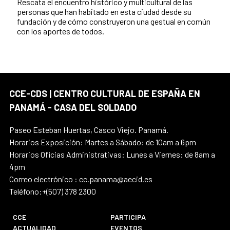
Rescata el encuentro histórico y multicultural de las
personas que han habitado en esta ciudad desde su
fundación y de cómo construyeron una gestual en común
con los aportes de todos.
CCE-CDS | CENTRO CULTURAL DE ESPAÑA EN
PANAMÁ - CASA DEL SOLDADO
Paseo Esteban Huertas, Casco Viejo. Panamá.
Horarios Exposición: Martes a Sábado: de 10am a 6pm
Horarios Oficias Administrativas: Lunes a Viernes: de 8am a
4pm
Correo electrónico : cc.panama@aecid.es
Teléfono:+(507) 378 2300
CCE
PARTICIPA
ACTUALIDAD
EVENTOS