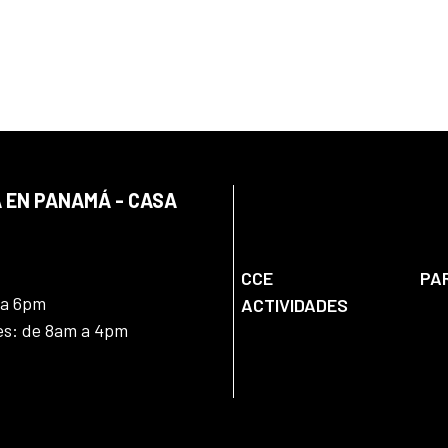
 EN PANAMÁ - CASA
CCE
PA
 a 6pm
ACTIVIDADES
nes: de 8am a 4pm