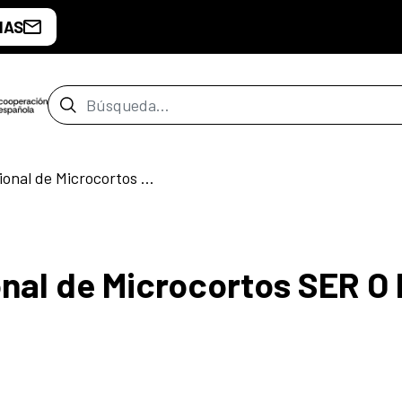
IAS
Barra de búsqueda
Iº Festival Internacional de Microcortos SER O NO SER
ional de Microcortos SER O