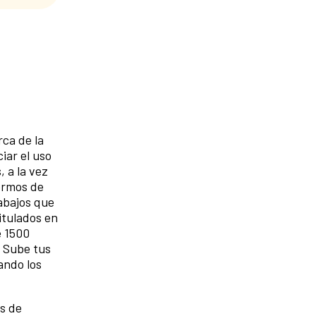
rca de la
iar el uso
, a la vez
ermos de
abajos que
itulados en
e 1500
. Sube tus
ando los
os de