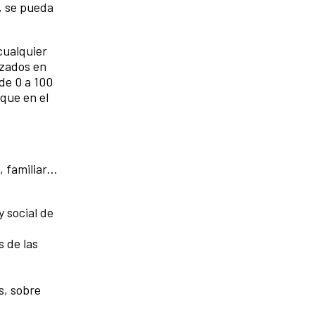
, se pueda
cualquier
izados en
de 0 a 100
que en el
, familiar…
y social de
s de las
s, sobre