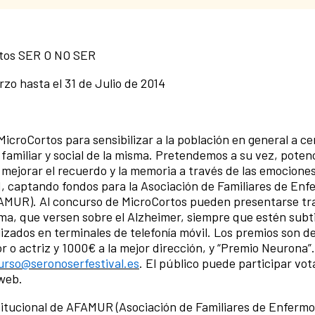
ortos SER O NO SER
zo hasta el 31 de Julio de 2014
MicroCortos para sensibilizar a la población en general a ce
familiar y social de la misma. Pretendemos a su vez, potenc
 mejorar el recuerdo y la memoria a través de las emociones
d, captando fondos para la Asociación de Familiares de Enf
FAMUR). Al concurso de MicroCortos pueden presentarse tr
oma, que versen sobre el Alzheimer, siempre que estén subt
lizados en terminales de telefonía móvil. Los premios son d
r o actriz y 1000€ a la mejor dirección, y “Premio Neurona”
urso@seronoserfestival.es
. El público puede participar vot
 web.
nstitucional de AFAMUR (Asociación de Familiares de Enferm