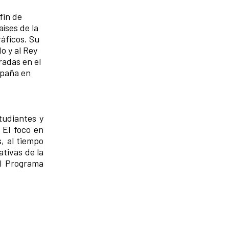
fin de
aíses de la
áficos. Su
o y al Rey
radas en el
spaña en
tudiantes y
 El foco en
, al tiempo
ativas de la
el Programa