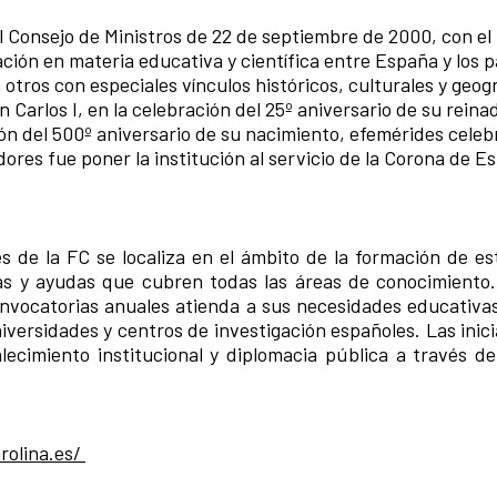
 Consejo de Ministros de 22 de septiembre de 2000, con el 
ación en materia educativa y científica entre España y los p
ros con especiales vínculos históricos, culturales y geogr
Carlos I, en la celebración del 25º aniversario de su reinad
n del 500º aniversario de su nacimiento, efemérides celeb
ores fue poner la institución al servicio de la Corona de E
es de la FC se localiza en el ámbito de la formación de es
as y ayudas que cubren todas las áreas de conocimiento.
convocatorias anuales atienda a sus necesidades educativas
niversidades y centros de investigación españoles. Las inici
lecimiento institucional y diplomacia pública a través d
rolina.es/