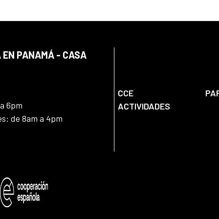
 EN PANAMÁ - CASA
CCE
PA
 a 6pm
ACTIVIDADES
nes: de 8am a 4pm