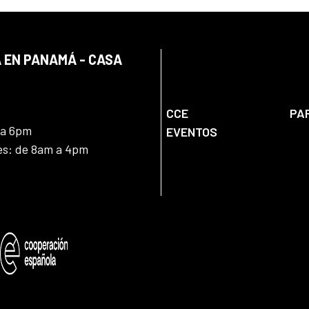
 EN PANAMÁ - CASA
CCE
PA
 a 6pm
EVENTOS
nes: de 8am a 4pm