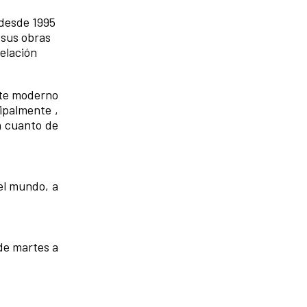
 desde 1995
 sus obras
relación
rte moderno
ipalmente ,
n cuanto de
del mundo, a
de martes a