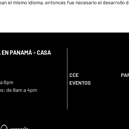
an el mismo idioma, entonces fue necesario el desarrollo d
 EN PANAMÁ - CASA
CCE
PA
 a 6pm
EVENTOS
nes: de 8am a 4pm