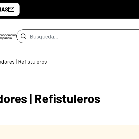
IAS
Barra de búsqueda
dores | Refistuleros
ores | Refistuleros