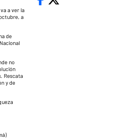
a a ver la
 octubre, a
ma de
 Nacional
onde no
olución
s. Rescata
ón y de
iqueza
má)