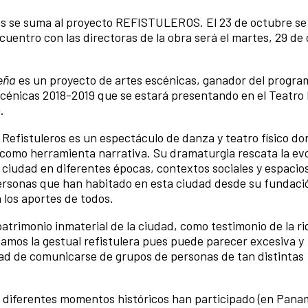
s se suma al proyecto REFISTULEROS. El 23 de octubre se v
cuentro con las directoras de la obra será el martes, 29 de
eña
es un proyecto de artes escénicas, ganador del progra
cénicas 2018-2019 que se estará presentando en el Teatro
9.
 Refistuleros es un espectáculo de danza y teatro físico d
l como herramienta narrativa. Su dramaturgia rescata la ev
la ciudad en diferentes épocas, contextos sociales y espacio
 personas que han habitado en esta ciudad desde su fundaci
 los aportes de todos.
patrimonio inmaterial de la ciudad, como testimonio de la r
mamos la gestual refistulera pues puede parecer excesiva y
idad de comunicarse de grupos de personas de tan distintas
en diferentes momentos históricos han participado (en Pana