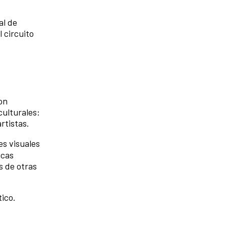
al de
 circuito
on
culturales:
rtistas.
es visuales
icas
s de otras
tico.