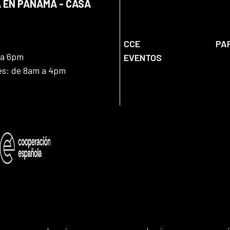
 EN PANAMÁ - CASA
CCE
PA
 a 6pm
EVENTOS
nes: de 8am a 4pm