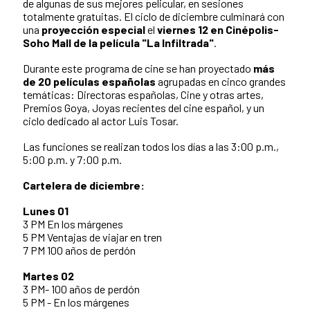
de algunas de sus mejores pelicular, en sesiones
totalmente gratuitas. El ciclo de diciembre culminará con
una
proyección especial
el
viernes 12 en Cinépolis-
Soho Mall de la película "La Infiltrada"
.
Durante este programa de cine se han proyectado
más
de 20 películas españolas
agrupadas en cinco grandes
temáticas: Directoras españolas, Cine y otras artes,
Premios Goya, Joyas recientes del cine español, y un
ciclo dedicado al actor Luis Tosar.
Las funciones se realizan todos los días a las 3:00 p.m.,
5:00 p.m. y 7:00 p.m.
Cartelera de diciembre:
Lunes 01
3 PM En los márgenes
5 PM Ventajas de viajar en tren
7 PM 100 años de perdón
Martes 02
3 PM- 100 años de perdón
5 PM - En los márgenes