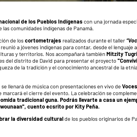
rnacional de los Pueblos Indígenas
con una jornada especi
de las comunidades indígenas de Panamá.
ción de los
cortometrajes
realizados durante el taller
“Voc
 reunió a jóvenes indígenas para contar, desde el lenguaje a
lturas y territorios. Nos acompañará también
Mitzity Tugr
s del distrito de David para presentar el proyecto
"Conviv
iqueza de la tradición y el conocimiento ancestral de la etn
ro se llenará de música con presentaciones en vivo de
Voces
e marcará el cierre del evento. La celebración se complem
omida tradicional guna.
Podrás llevarte a casa un ejem
 wounaan", cuento ecsrito por Kity Peña.
brar la diversidad cultural
de los pueblos originarios de 