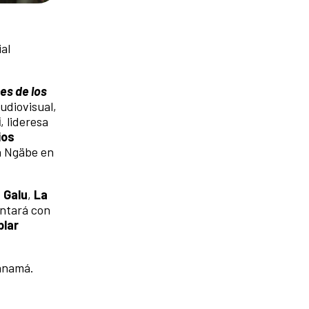
al
es de los
udiovisual,
i
, lideresa
ios
ia Ngäbe en
 Galu
,
La
entará con
plar
Panamá.