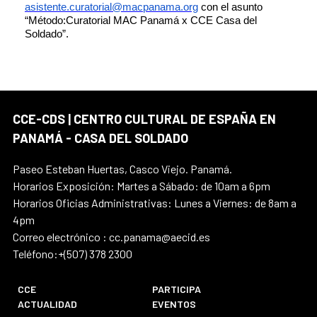
asistente.curatorial@macpanama.org
con el asunto
“Método:Curatorial MAC Panamá x CCE Casa del
Soldado”.
CCE-CDS | CENTRO CULTURAL DE ESPAÑA EN
PANAMÁ - CASA DEL SOLDADO
Paseo Esteban Huertas, Casco Viejo. Panamá.
Horarios Exposición: Martes a Sábado: de 10am a 6pm
Horarios Oficias Administrativas: Lunes a Viernes: de 8am a
4pm
Correo electrónico : cc.panama@aecid.es
Teléfono:+(507) 378 2300
CCE
PARTICIPA
ACTUALIDAD
EVENTOS