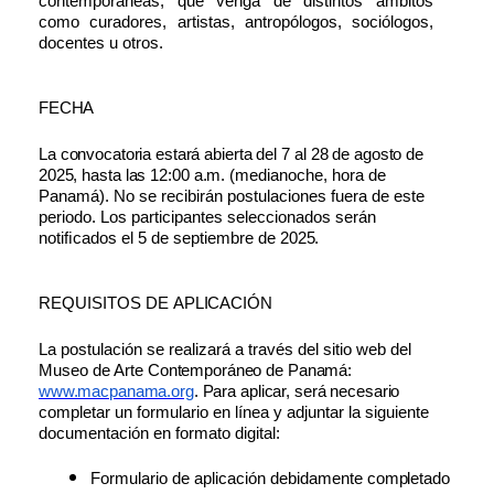
contemporáneas, que venga de distintos ámbitos
como curadores, artistas, antropólogos, sociólogos,
docentes u otros.
FECHA
La
convocatoria
estará
abierta
del
7
al
28
de
agosto
de
2025,
hasta
las
12:00
a.m.
(medianoche, hora de
Panamá). No se recibirán postulaciones fuera de este
periodo. Los participantes seleccionados serán
notiﬁcados el 5 de septiembre de
2025.
REQUISITOS DE
APLICACIÓN
La postulación se realizará a través del sitio web del
Museo de Arte
Contemporáneo
de
Panamá:
www.macpanama.org
.
Para
aplicar,
será
necesario
completar un formulario en línea y adjuntar la siguiente
documentación en formato digital:
Formulario de aplicación debidamente
completado