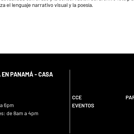
a el lenguaje narrativo visual y la poesía.
 EN PANAMÁ - CASA
CCE
PA
 a 6pm
EVENTOS
nes: de 8am a 4pm