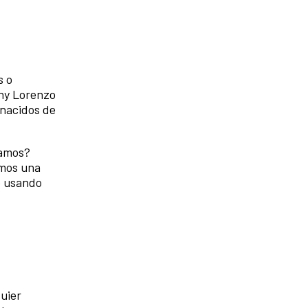
s o
ony Lorenzo
 nacidos de
tamos?
emos una
o usando
quier