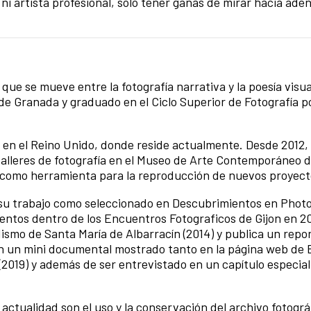
o ni artista profesional, solo tener ganas de mirar hacia ad
que se mueve entre la fotografía narrativa y la poesía visua
de Granada y graduado en el Ciclo Superior de Fotografía po
 en el Reino Unido, donde reside actualmente. Desde 2012, 
talleres de fotografía en el Museo de Arte Contemporáneo d
co como herramienta para la reproducción de nuevos proyect
a su trabajo como seleccionado en Descubrimientos en Pho
entos dentro de los Encuentros Fotograficos de Gijon en 2
dismo de Santa María de Albarracín (2014) y publica un repo
en un mini documental mostrado tanto en la página web de
2019) y además de ser entrevistado en un capítulo especia
 actualidad son el uso y la conservación del archivo fotográf