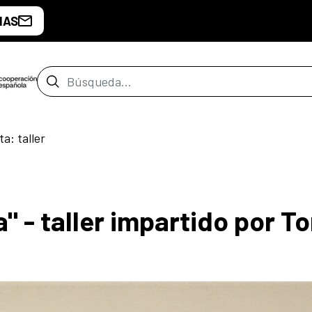
IAS
Barra de búsqueda
a: taller
 - taller impartido por T