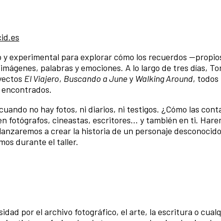
id.es
o y experimental para explorar cómo los recuerdos —propio
mágenes, palabras y emociones. A lo largo de tres días, T
oyectos
El Viajero
,
Buscando a June
y
Walking Around
, todos
o encontrados.
uando no hay fotos, ni diarios, ni testigos. ¿Cómo las con
n fotógrafos, cineastas, escritores… y también en ti. Har
lanzaremos a crear la historia de un personaje desconocid
os durante el taller.
dad por el archivo fotográfico, el arte, la escritura o cual