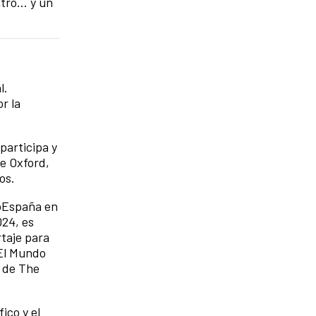
entro… y un
l.
r la
participa y
e Oxford,
os.
toEspaña en
024, es
rtaje para
 El Mundo
l de The
ico y el