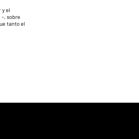
 y el
 -, sobre
ue tanto el