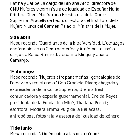
Latina y Caribe”, a cargo de Bibiana Aido, directora de
ONU Mujeres y exministra de Igualdad de España; María
Cristina Chen, Magistrada Presidenta de la Corte
Suprema; Aracelly de León, directora del Instituto de la
Mujer; Niurka del Carmen Palacio, Ministra de la Mujer.
9 de abril
Mesa redonda “Guardianas de la biodiversidad. Liderazgos
ecofeministas en Centroamérica y América Latina” a
cargo de Raisa Banfield, Josefina Klinger y Juana
Camargo.
14 de mayo
Mesa redonda "
Mujeres afropanameñas: genealogías de
liderazgo y resistencia." Con
Graciela Dixon; abogada y
expresidenta de la Corte Suprema,
Urenna Best;
comunicadora y experta gubernamental,
Eneida Reyes;
presidenta de la Fundación Micé,
Thatiana Pretet;
escritora. Modera
Emma Puig de la Bellacasa,
antropóloga, fotógrafa y asesora de igualdad de género.
11 de junio
Mesa redonda
“¿Quién cuida a las que cuidan?