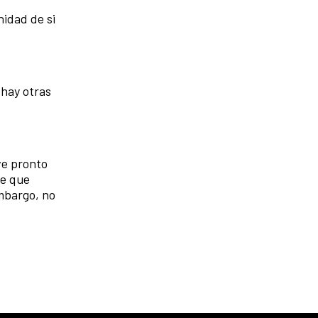
nidad de si
 hay otras
ve pronto
ne que
embargo, no