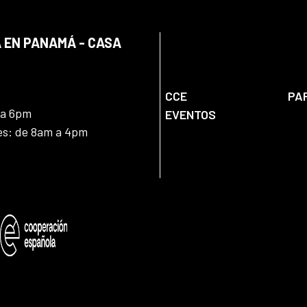
 EN PANAMÁ - CASA
CCE
PA
 a 6pm
EVENTOS
nes: de 8am a 4pm