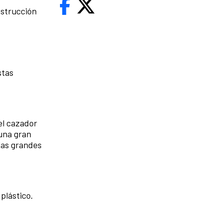
nstrucción
stas
el cazador
 una gran
las grandes
plástico.