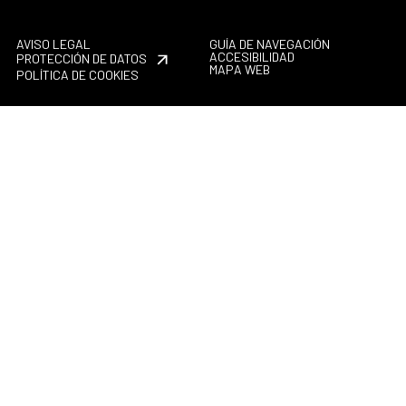
AVISO LEGAL
GUÍA DE NAVEGACIÓN
ACCESIBILIDAD
PROTECCIÓN DE DATOS
MAPA WEB
POLÍTICA DE COOKIES