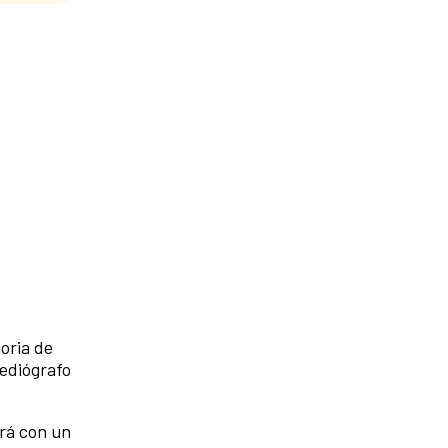
oria de
mediógrafo
ará con un