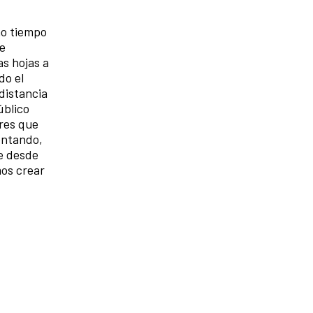
ho tiempo
se
s hojas a
do el
 distancia
úblico
ores que
entando,
e desde
mos crear