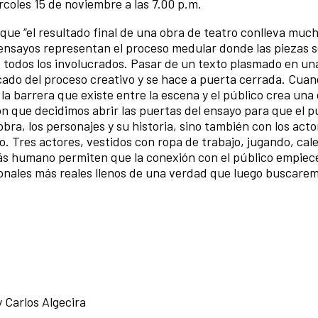
rcoles 15 de noviembre a las 7.00 p.m.
a que “el resultado final de una obra de teatro conlleva muc
 ensayos representan el proceso medular donde las piezas 
 todos los involucrados. Pasar de un texto plasmado en una
icado del proceso creativo y se hace a puerta cerrada. Cuan
la barrera que existe entre la escena y el público crea una
ón que decidimos abrir las puertas del ensayo para que el p
obra, los personajes y su historia, sino también con los act
. Tres actores, vestidos con ropa de trabajo, jugando, cal
s humano permiten que la conexión con el público empiec
onales más reales llenos de una verdad que luego buscare
y Carlos Algecira