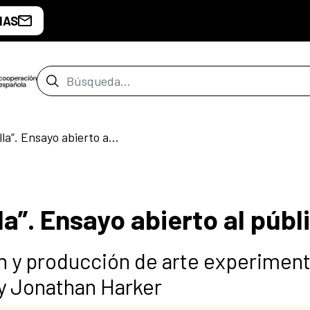
IAS
Barra de búsqueda
“La comedia de la olla”. Ensayo abierto al público
la”. Ensayo abierto al públ
n y producción de arte experiment
 y Jonathan Harker