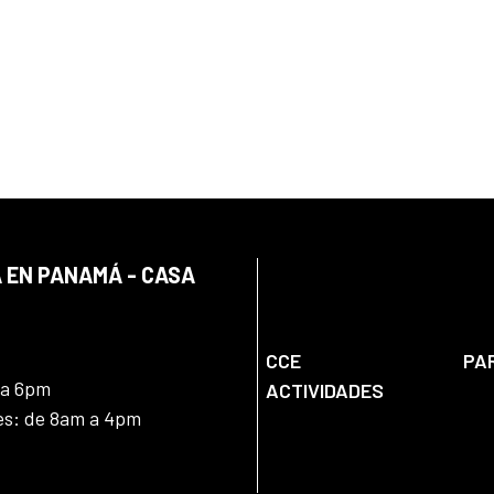
 EN PANAMÁ - CASA
CCE
PA
 a 6pm
ACTIVIDADES
nes: de 8am a 4pm