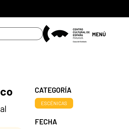
MENÚ
ico
CATEGORÍA
ESCÉNICAS
al
FECHA