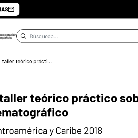
IAS
Barra de búsqueda
“Ciudad inmersiva”: taller teórico práctico sobre lenguaje sonoro cinematográfico
taller teórico práctico so
nematográfico
ntroamérica y Caribe 2018