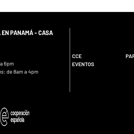
 EN PANAMÁ - CASA
CCE
PA
 a 6pm
EVENTOS
nes: de 8am a 4pm