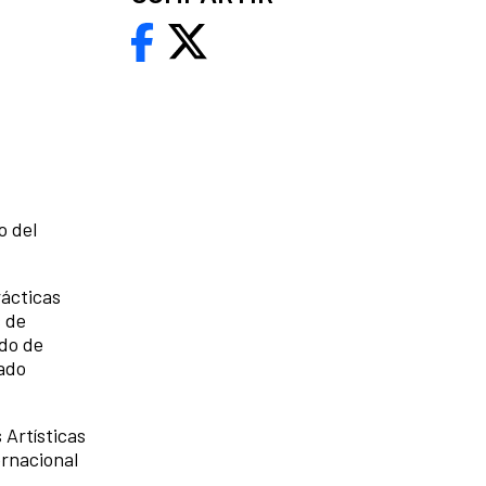
o del
rácticas
s de
ndo de
rado
 Artísticas
ernacional