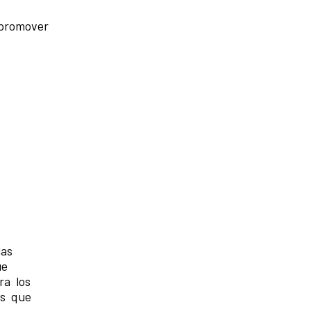
o promover
,
las
ue
ra los
os que