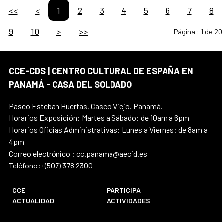
<<
<
1
2
3
4
5
6
7
8
9
10
>
>>
Página :
1 de 20
CCE-CDS | CENTRO CULTURAL DE ESPAÑA EN
PANAMÁ - CASA DEL SOLDADO
Paseo Esteban Huertas, Casco Viejo. Panamá.
Horarios Exposición: Martes a Sábado: de 10am a 6pm
Horarios Oficias Administrativas: Lunes a Viernes: de 8am a
4pm
Correo electrónico : cc.panama@aecid.es
Teléfono:+(507) 378 2300
CCE
PARTICIPA
ACTUALIDAD
ACTIVIDADES