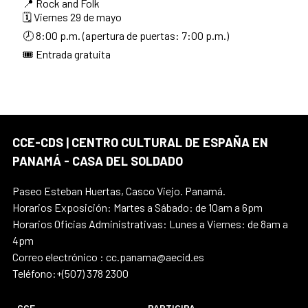
📍 Rock and Folk
🗓️ Viernes 29 de mayo
🕗 8:00 p.m. (apertura de puertas: 7:00 p.m.)
🎟️ Entrada gratuita
CCE-CDS | CENTRO CULTURAL DE ESPAÑA EN
PANAMÁ - CASA DEL SOLDADO
Paseo Esteban Huertas, Casco Viejo. Panamá.
Horarios Exposición: Martes a Sábado: de 10am a 6pm
Horarios Oficias Administrativas: Lunes a Viernes: de 8am a
4pm
Correo electrónico : cc.panama@aecid.es
Teléfono:+(507) 378 2300
CCE
PARTICIPA