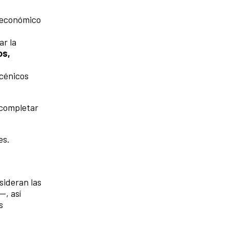
 económico
r la
os,
scénicos
completar
es.
sideran las
—, así
s