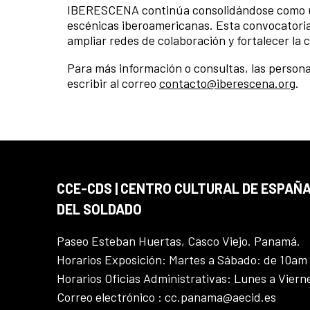
IBERESCENA continúa consolidándose como un 
escénicas iberoamericanas. Esta convocatoria
ampliar redes de colaboración y fortalecer la c
Para más información o consultas, las personas
escribir al correo
contacto@iberescena.org
.
CCE-CDS | CENTRO CULTURAL DE ESPAÑA
DEL SOLDADO
Paseo Esteban Huertas, Casco Viejo. Panamá.
Horarios Exposición: Martes a Sábado: de 10am
Horarios Oficias Administrativas: Lunes a Vier
Correo electrónico : cc.panama@aecid.es