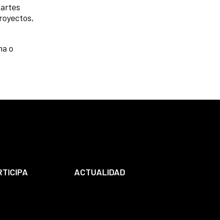
 artes
royectos,
ma o
RTICIPA
ACTUALIDAD