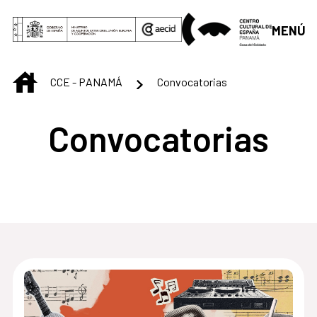
Saltar al contenido principal
MENÚ
INICIO
CCE - PANAMÁ
Convocatorias
Convocatorias