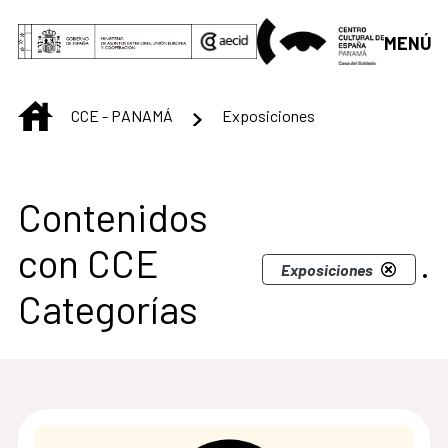
Saltar al contenido principal
MENÚ
INICIO
CCE - PANAMÁ
Exposiciones
Centro Cultural de 
Contenidos
con CCE
.
Exposiciones
Categorías