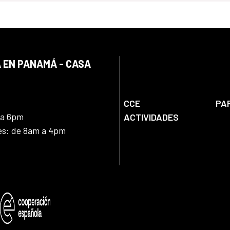
 EN PANAMÁ - CASA
CCE
PA
 a 6pm
ACTIVIDADES
nes: de 8am a 4pm