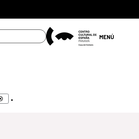
MENÚ
.